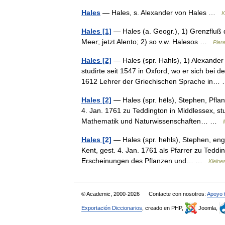
Hales
— Hales, s. Alexander von Hales …
K
Hales [1]
— Hales (a. Geogr.), 1) Grenzfluß d
Meer; jetzt Alento; 2) so v.w. Halesos …
Pier
Hales [2]
— Hales (spr. Hahls), 1) Alexander 
studirte seit 1547 in Oxford, wo er sich bei
1612 Lehrer der Griechischen Sprache in
Hales [2]
— Hales (spr. hēls), Stephen, Pflan
4. Jan. 1761 zu Teddington in Middlessex, st
Mathematik und Naturwissenschaften… …
Hales [2]
— Hales (spr. hehls), Stephen, eng
Kent, gest. 4. Jan. 1761 als Pfarrer zu Teddin
Erscheinungen des Pflanzen und… …
Kleine
© Academic, 2000-2026
Contacte con nosotros:
Apoyo 
Exportación Diccionarios
, creado en PHP,
Joomla,