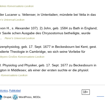
leines Konversations-Lexikon
er Lucaner u. Velienser, in Unteritalien; mündete bei Velia in das
er's Universal-Lexikon
von H., s. Alexander 107). 2) John, geb. 1584 zu Bath in England;
 der Savile schen Ausgabe des Chrysostomus betheiligte, wurde
… …
Pierer's Universal-Lexikon
zenphysiolog, geb. 17. Sept. 1677 in Beckesbourn bei Kent, gest.
udierte Theologie in Cambridge, wo sich seine Vorliebe für
Meyers Großes Konversations-Lexikon
l. Physiolog und Physiker, geb. 17. Sept. 1677 zu Beckesbourn in
gton in Middlesex; als einer der ersten suchte er die physiol.
s Konversations-Lexikon
técnico
,
Publicidad
18+
Drupal,
WordPress, MODx.