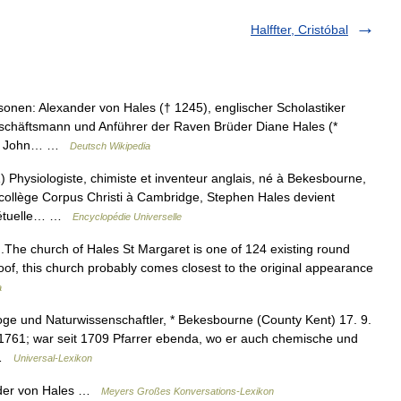
Halffter, Cristóbal
onen: Alexander von Hales († 1245), englischer Scholastiker
eschäftsmann und Anführer der Raven Brüder Diane Hales (*
rin John… …
Deutsch Wikipedia
siologiste, chimiste et inventeur anglais, né à Bekesbourne,
collège Corpus Christi à Cambridge, Stephen Hales devient
erpétuelle… …
Encyclopédie Universelle
d.The church of Hales St Margaret is one of 124 existing round
roof, this church probably comes closest to the original appearance
a
ge und Naturwissenschaftler, * Bekesbourne (County Kent) 17. 9.
 1761; war seit 1709 Pfarrer ebenda, wo er auch chemische und
 …
Universal-Lexikon
nder von Hales …
Meyers Großes Konversations-Lexikon