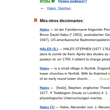
Игры ⚽
Нужен реферат?
Hales, Stephen
Mira otros diccionarios:
Hales
— ist der Familienname folgender Pers
Bruce David Hales (* 1953), australischer G
1947), US amerikanische Badmintonspiele
HALES (S.)
— HALES STEPHEN (1677 1761) Phy
dans le comté de Kent. Après des études au 
pasteur et, en 1709, il obtient la charge p
Hales
— is a small village in Norfolk, Englan
tower churches in Norfolk. With its thatched 
of an early round tower church.… …
Wikipedi
Hales
— [heɪlz], Stephen, englischer Theolo
1677, ✝ Teddington (heute zu London) 4. 1.
physiologische Untersuchungen machte.…
Hales [1]
— Hales, Alexander von, s. Alexa